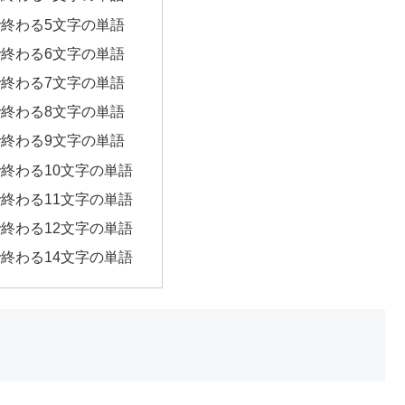
終わる5文字の単語
終わる6文字の単語
終わる7文字の単語
終わる8文字の単語
終わる9文字の単語
終わる10文字の単語
終わる11文字の単語
終わる12文字の単語
終わる14文字の単語