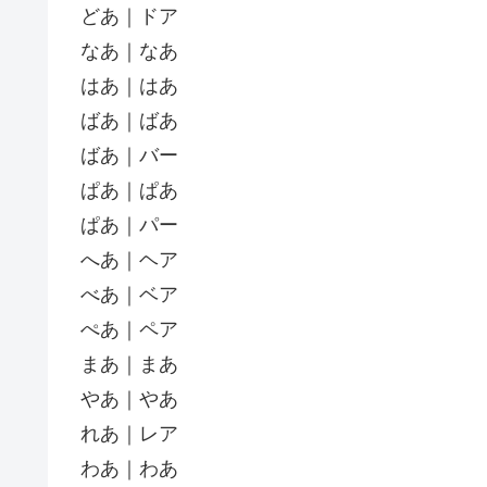
どあ｜ドア
なあ｜なあ
はあ｜はあ
ばあ｜ばあ
ばあ｜バー
ぱあ｜ぱあ
ぱあ｜パー
へあ｜ヘア
べあ｜ベア
ぺあ｜ペア
まあ｜まあ
やあ｜やあ
れあ｜レア
わあ｜わあ