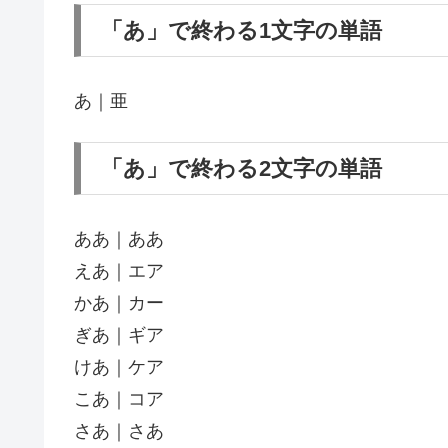
「あ」で終わる1文字の単語
あ｜亜
「あ」で終わる2文字の単語
ああ｜ああ
えあ｜エア
かあ｜カー
ぎあ｜ギア
けあ｜ケア
こあ｜コア
さあ｜さあ