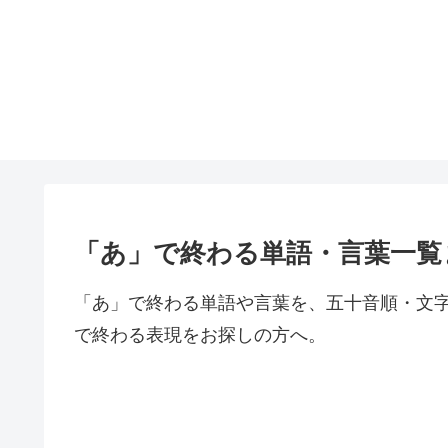
「あ」で終わる単語・言葉一覧
「あ」で終わる単語や言葉を、五十音順・文
で終わる表現をお探しの方へ。