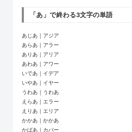
「あ」で終わる3文字の単語
あじあ｜アジア
あらあ｜アラー
ありあ｜アリア
あわあ｜アワー
いであ｜イデア
いやあ｜イヤー
うわあ｜うわあ
えらあ｜エラー
えりあ｜エリア
かかあ｜かかあ
かばあ｜カバー