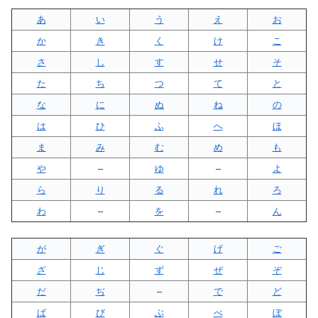
あ
い
う
え
お
か
き
く
け
こ
さ
し
す
せ
そ
た
ち
つ
て
と
な
に
ぬ
ね
の
は
ひ
ふ
へ
ほ
ま
み
む
め
も
や
–
ゆ
–
よ
ら
り
る
れ
ろ
わ
–
を
–
ん
が
ぎ
ぐ
げ
ご
ざ
じ
ず
ぜ
ぞ
だ
ぢ
–
で
ど
ば
び
ぶ
べ
ぼ