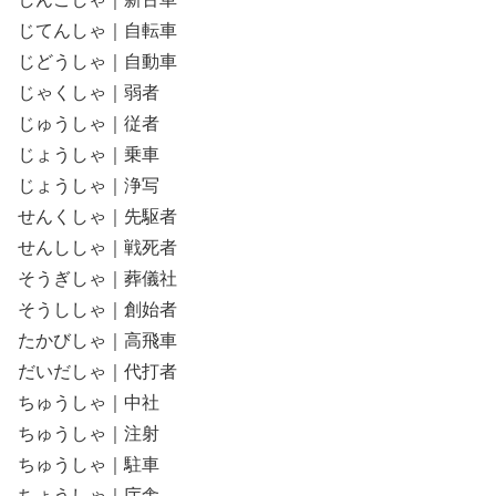
じてんしゃ｜自転車
じどうしゃ｜自動車
じゃくしゃ｜弱者
じゅうしゃ｜従者
じょうしゃ｜乗車
じょうしゃ｜浄写
せんくしゃ｜先駆者
せんししゃ｜戦死者
そうぎしゃ｜葬儀社
そうししゃ｜創始者
たかびしゃ｜高飛車
だいだしゃ｜代打者
ちゅうしゃ｜中社
ちゅうしゃ｜注射
ちゅうしゃ｜駐車
ちょうしゃ｜庁舎