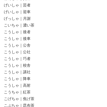
げいしゃ｜芸者
げいしゃ｜迎車
げっしゃ｜月謝
こいちゃ｜濃い茶
こうしゃ｜後者
こうしゃ｜後車
こうしゃ｜公舎
こうしゃ｜公社
こうしゃ｜巧者
こうしゃ｜校舎
こうしゃ｜講社
こうしゃ｜降車
こうしゃ｜高射
こうちゃ｜紅茶
こげちゃ｜焦げ茶
こぶちゃ｜昆布茶