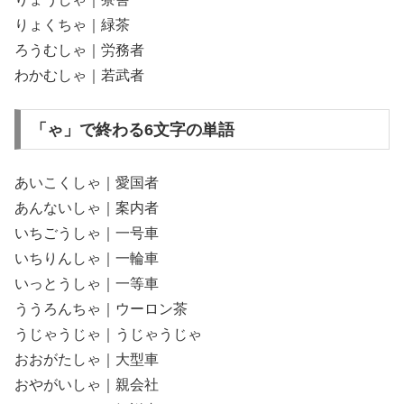
りょくちゃ｜緑茶
ろうむしゃ｜労務者
わかむしゃ｜若武者
「ゃ」で終わる6文字の単語
あいこくしゃ｜愛国者
あんないしゃ｜案内者
いちごうしゃ｜一号車
いちりんしゃ｜一輪車
いっとうしゃ｜一等車
ううろんちゃ｜ウーロン茶
うじゃうじゃ｜うじゃうじゃ
おおがたしゃ｜大型車
おやがいしゃ｜親会社