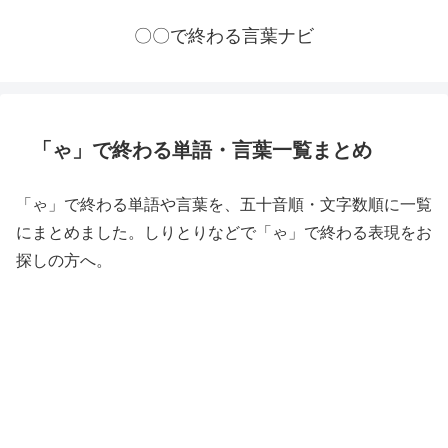
〇〇で終わる言葉ナビ
「ゃ」で終わる単語・言葉一覧まとめ
「ゃ」で終わる単語や言葉を、五十音順・文字数順に一覧
にまとめました。しりとりなどで「ゃ」で終わる表現をお
探しの方へ。