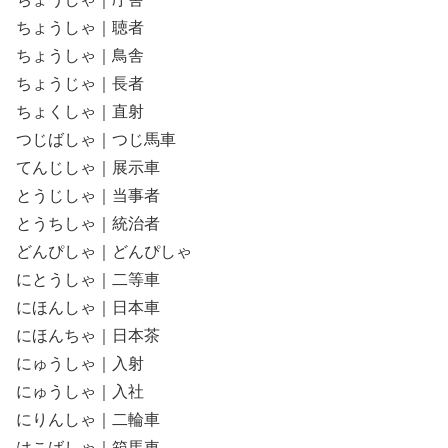
ちょうしゃ｜聴者
ちょうしゃ｜鳥舎
ちょうじゃ｜長者
ちょくしゃ｜直射
つじばしゃ｜つじ馬車
てんじしゃ｜展示車
とうじしゃ｜当事者
とうちしゃ｜統治者
どんぴしゃ｜どんぴしゃ
にとうしゃ｜二等車
にほんしゃ｜日本車
にほんちゃ｜日本茶
にゅうしゃ｜入射
にゅうしゃ｜入社
にりんしゃ｜二輪車
はこばしゃ｜箱馬車