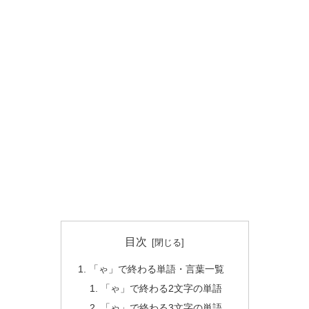
目次
「ゃ」で終わる単語・言葉一覧
「ゃ」で終わる2文字の単語
「ゃ」で終わる3文字の単語