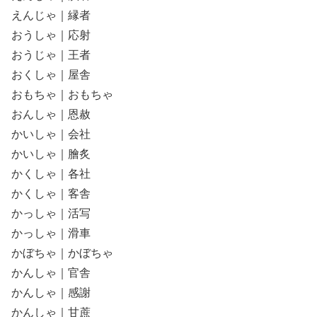
えんじゃ｜縁者
おうしゃ｜応射
おうじゃ｜王者
おくしゃ｜屋舎
おもちゃ｜おもちゃ
おんしゃ｜恩赦
かいしゃ｜会社
かいしゃ｜膾炙
かくしゃ｜各社
かくしゃ｜客舎
かっしゃ｜活写
かっしゃ｜滑車
かぼちゃ｜かぼちゃ
かんしゃ｜官舎
かんしゃ｜感謝
かんしゃ｜甘蔗