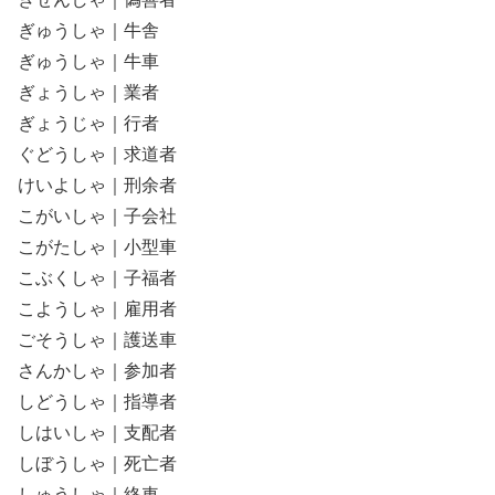
ぎゅうしゃ｜牛舎
ぎゅうしゃ｜牛車
ぎょうしゃ｜業者
ぎょうじゃ｜行者
ぐどうしゃ｜求道者
けいよしゃ｜刑余者
こがいしゃ｜子会社
こがたしゃ｜小型車
こぶくしゃ｜子福者
こようしゃ｜雇用者
ごそうしゃ｜護送車
さんかしゃ｜参加者
しどうしゃ｜指導者
しはいしゃ｜支配者
しぼうしゃ｜死亡者
しゅうしゃ｜終車