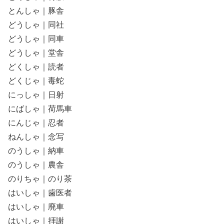
とんしゃ｜豚舎
どうしゃ｜同社
どうしゃ｜同車
どうしゃ｜堂舎
どくしゃ｜読者
どくじゃ｜毒蛇
にっしゃ｜日射
にばしゃ｜荷馬車
にんじゃ｜忍者
ねんしゃ｜念写
のうしゃ｜納車
のうしゃ｜農舎
のりちゃ｜のり茶
はいしゃ｜歯医者
はいしゃ｜廃車
はいしゃ｜拝謝