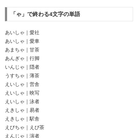
「ゃ」で終わる4文字の単語
あいしゃ｜愛社
あいしゃ｜愛車
あまちゃ｜甘茶
あんぎゃ｜行脚
いんじゃ｜隠者
うすちゃ｜薄茶
えいしゃ｜営舎
えいしゃ｜映写
えいしゃ｜泳者
えきしゃ｜易者
えきしゃ｜駅舎
えびちゃ｜えび茶
えんじゃ｜演者