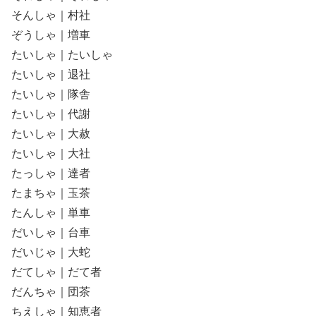
そんしゃ｜村社
ぞうしゃ｜増車
たいしゃ｜たいしゃ
たいしゃ｜退社
たいしゃ｜隊舎
たいしゃ｜代謝
たいしゃ｜大赦
たいしゃ｜大社
たっしゃ｜達者
たまちゃ｜玉茶
たんしゃ｜単車
だいしゃ｜台車
だいじゃ｜大蛇
だてしゃ｜だて者
だんちゃ｜団茶
ちえしゃ｜知恵者