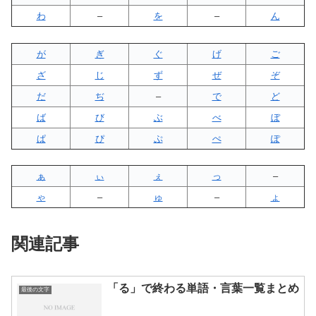
わ
–
を
–
ん
が
ぎ
ぐ
げ
ご
ざ
じ
ず
ぜ
ぞ
だ
ぢ
–
で
ど
ば
び
ぶ
べ
ぼ
ぱ
ぴ
ぷ
ぺ
ぽ
ぁ
ぃ
ぇ
っ
–
ゃ
–
ゅ
–
ょ
関連記事
「る」で終わる単語・言葉一覧まとめ
最後の文字