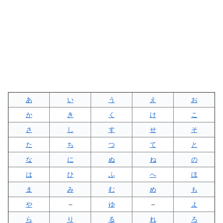
あ
い
う
え
お
か
き
く
け
こ
さ
し
す
せ
そ
た
ち
つ
て
と
な
に
ぬ
ね
の
は
ひ
ふ
へ
ほ
ま
み
む
め
も
や
–
ゆ
–
よ
ら
り
る
れ
ろ